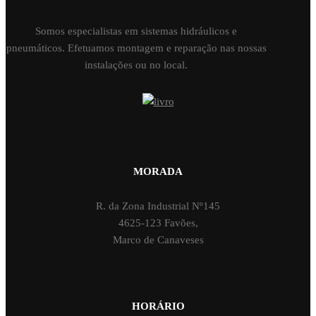
Somos especialistas em sistemas hidráulicos e
pneumáticos. Efetuamos montagem e reparação nas nossas
instalações ou no local.
MORADA
R. da Zona Industrial Nº145
4625-123 Favões,
Marco de Canaveses
HORÁRIO