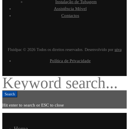
Instalação de Tubagem
Assistência Móvel
Contactos
Fluidpac © 2026 Todos os direitos reservados. Desenvolvido por
uiva
Política de Privacidade
Search
for:
Search
Hit enter to search or ESC to close
Home